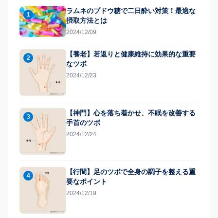
ラムネのブドウ糖で二日酔い対策！最適な
1
摂取方法とは
2024/12/09
【養老】若返りと健康維持に効果的な重要
2
なツボ
2024/12/23
【神門】心を落ち着かせ、不眠を改善する
3
手首のツボ
2024/12/24
【行間】足のツボで全身の調子を整える重
4
要なポイント
2024/12/19