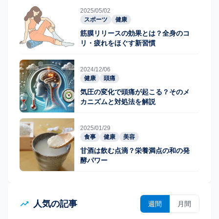
2025/05/02
スポーツ
健康
筋膜リリースの効果とは？全身のコ
リ・疲れをほぐす新習慣
2024/12/06
健康
頭痛
気圧の変化で頭痛が起こる？そのメ
カニズムと対処法を解説
2025/01/29
食事
健康
美容
甘酒は飲む点滴？栄養満点の和の発
酵パワー
人気の記事
週間
月間