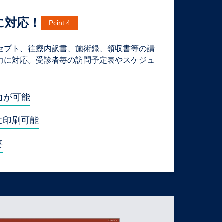
に対応！
Point 4
セプト、往療内訳書、施術録、領収書等の請
力に対応。受診者毎の訪問予定表やスケジュ
。
力が可能
に印刷可能
要