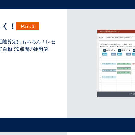
らく！
Point 3
距離算定はもちろん！レセ
で自動で2点間の距離算