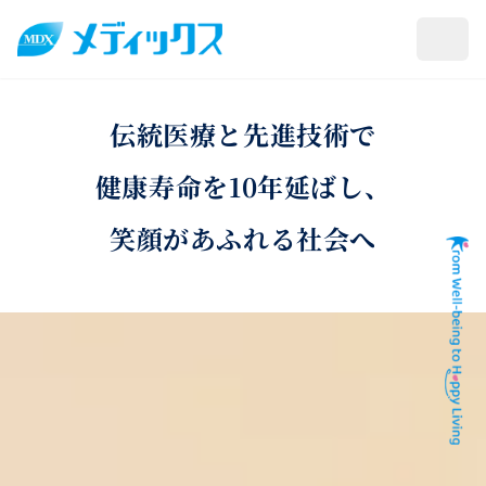
本文へスキップ
メニ
伝
統
医
療
と
先
進
技
術
で
健
康
寿
命
を
1
0
年
延
ば
し
、
笑
顔
が
あ
ふ
れ
る
社
会
へ