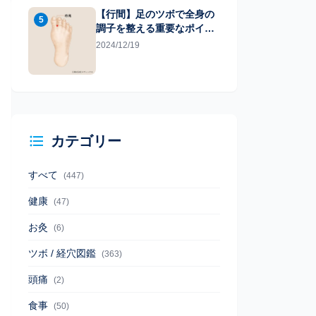
【行間】足のツボで全身の
5
調子を整える重要なポイン
ト
2024/12/19
カテゴリー
すべて
(447)
健康
(47)
お灸
(6)
ツボ / 経穴図鑑
(363)
頭痛
(2)
食事
(50)