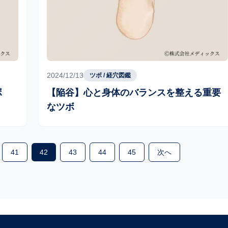
2024/12/13
ツボ / 経穴図鑑
ボ
【陥谷】心と身体のバランスを整える重要
なツボ
41
42
43
44
45
次へ