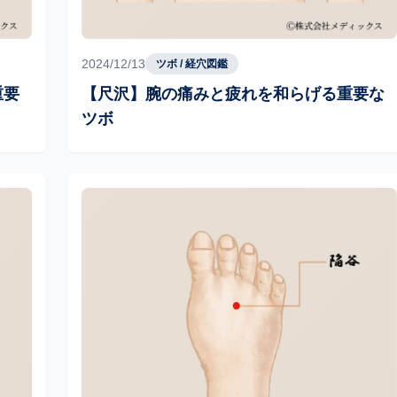
2024/12/13
ツボ / 経穴図鑑
重要
【尺沢】腕の痛みと疲れを和らげる重要な
ツボ