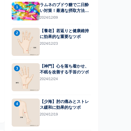
ラムネのブドウ糖で二日酔
1
い対策！最適な摂取方法と
は
2024/12/09
【養老】若返りと健康維持
2
に効果的な重要なツボ
2024/12/23
【神門】心を落ち着かせ、
3
不眠を改善する手首のツボ
2024/12/24
【少海】肘の痛みとストレ
4
ス緩和に効果的なツボ
2024/12/19