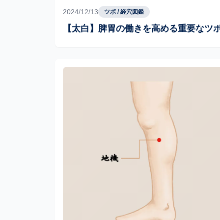
2024/12/13
ツボ / 経穴図鑑
【太白】脾胃の働きを高める重要なツ