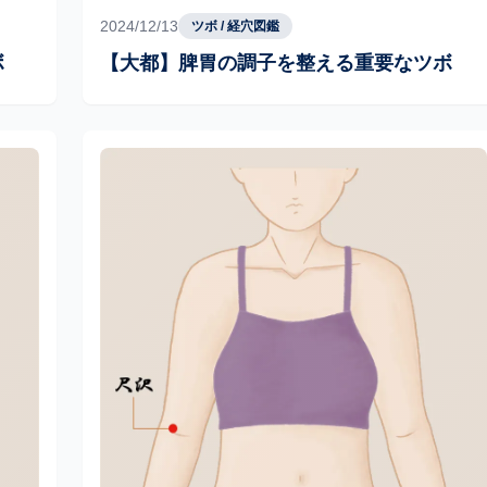
2024/12/13
ツボ / 経穴図鑑
ボ
【大都】脾胃の調子を整える重要なツボ