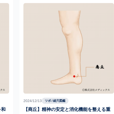
2024/12/13
ツボ / 経穴図鑑
を和
【商丘】精神の安定と消化機能を整える重