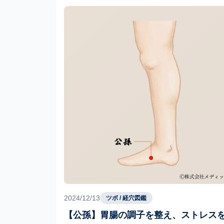
2024/12/13
ツボ / 経穴図鑑
【公孫】胃腸の調子を整え、ストレス