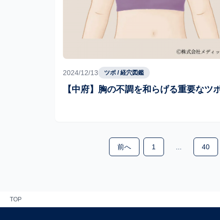
2024/12/13
ツボ / 経穴図鑑
【中府】胸の不調を和らげる重要なツ
前へ
1
...
40
TOP