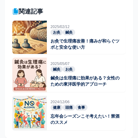
関連記事
2025/02/12
お灸
鍼灸
お灸で生理痛改善！痛みが和らぐツ
ボと安全な使い方
2025/05/07
鍼灸
お灸
鍼灸は生理痛に効果がある？女性の
ための東洋医学的アプローチ
2024/12/06
健康
頭痛
食事
忘年会シーズンこそ考えたい！禁酒
のススメ