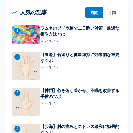
人気の記事
週間
月間
ラムネのブドウ糖で二日酔い対策！最適な
1
摂取方法とは
2024/12/09
【養老】若返りと健康維持に効果的な重要
2
なツボ
2024/12/23
【神門】心を落ち着かせ、不眠を改善する
3
手首のツボ
2024/12/24
【少海】肘の痛みとストレス緩和に効果的
4
なツボ