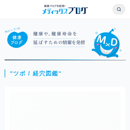
本文へスキップ
検索
ツボ / 経穴図鑑｜メディックスブログ
"ツボ / 経穴図鑑"