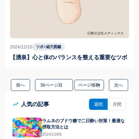
2024/12/10
ツボ / 経穴図鑑
【湧泉】心と体のバランスを整える重要なツボ
移動するページ
前へ
ページ移動
次へ
人気の記事
週間
月間
ラムネのブドウ糖で二日酔い対策！最適な
1
摂取方法とは
2024/12/09