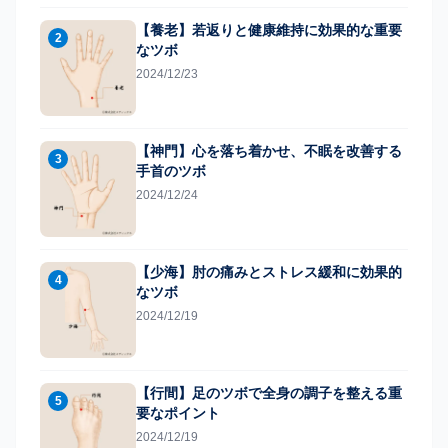
【養老】若返りと健康維持に効果的な重要
2
なツボ
2024/12/23
【神門】心を落ち着かせ、不眠を改善する
3
手首のツボ
2024/12/24
【少海】肘の痛みとストレス緩和に効果的
4
なツボ
2024/12/19
【行間】足のツボで全身の調子を整える重
5
要なポイント
2024/12/19