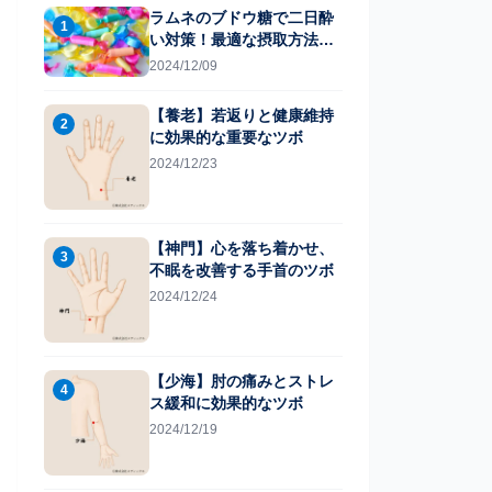
ラムネのブドウ糖で二日酔
1
い対策！最適な摂取方法と
は
2024/12/09
【養老】若返りと健康維持
2
に効果的な重要なツボ
2024/12/23
【神門】心を落ち着かせ、
3
不眠を改善する手首のツボ
2024/12/24
【少海】肘の痛みとストレ
4
ス緩和に効果的なツボ
2024/12/19