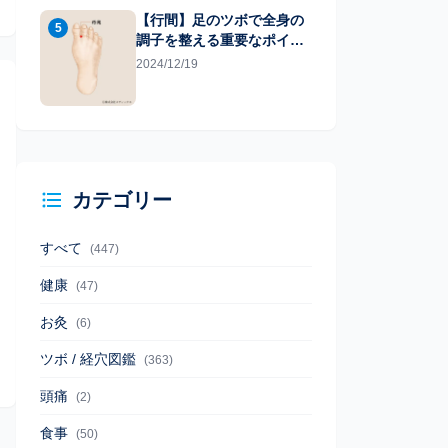
【行間】足のツボで全身の
5
調子を整える重要なポイン
ト
2024/12/19
カテゴリー
すべて
(447)
健康
(47)
お灸
(6)
ツボ / 経穴図鑑
(363)
頭痛
(2)
食事
(50)