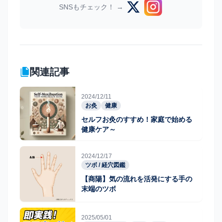
SNSもチェック！ →
関連記事
2024/12/11
お灸
健康
セルフお灸のすすめ！家庭で始める
健康ケア～
2024/12/17
ツボ / 経穴図鑑
【商陽】気の流れを活発にする手の
末端のツボ
2025/05/01