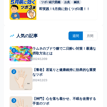
ツボ / 経穴図鑑
お灸
鍼灸
即実践！5月病に効くツボ3選！！
人気の記事
週間
月間
ラムネのブドウ糖で二日酔い対策！最適な
1
摂取方法とは
2024/12/09
【養老】若返りと健康維持に効果的な重要
2
なツボ
2024/12/23
【神門】心を落ち着かせ、不眠を改善する
3
手首のツボ