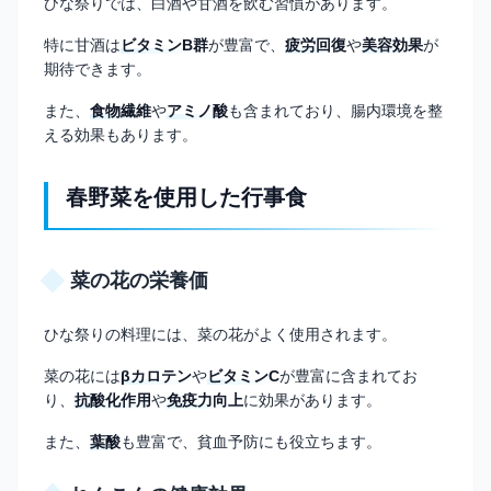
ひな祭りでは、白酒や甘酒を飲む習慣があります。
特に甘酒は
ビタミンB群
が豊富で、
疲労回復
や
美容効果
が
期待できます。
また、
食物繊維
や
アミノ酸
も含まれており、腸内環境を整
える効果もあります。
春野菜を使用した行事食
菜の花の栄養価
ひな祭りの料理には、菜の花がよく使用されます。
菜の花には
βカロテン
や
ビタミンC
が豊富に含まれてお
り、
抗酸化作用
や
免疫力向上
に効果があります。
また、
葉酸
も豊富で、貧血予防にも役立ちます。