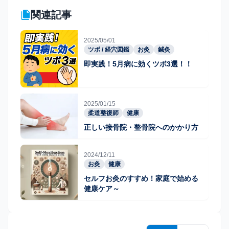
関連記事
2025/05/01
ツボ / 経穴図鑑
お灸
鍼灸
即実践！5月病に効くツボ3選！！
2025/01/15
柔道整復師
健康
正しい接骨院・整骨院へのかかり方
2024/12/11
お灸
健康
セルフお灸のすすめ！家庭で始める
健康ケア～