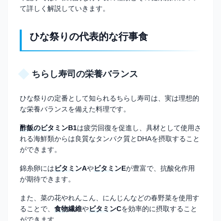
て詳しく解説していきます。
ひな祭りの代表的な行事食
ちらし寿司の栄養バランス
ひな祭りの定番として知られるちらし寿司は、実は理想的
な栄養バランスを備えた料理です。
酢飯のビタミンB1
は疲労回復を促進し、具材として使用さ
れる海鮮類からは良質なタンパク質とDHAを摂取すること
ができます。
錦糸卵には
ビタミンA
や
ビタミンE
が豊富で、抗酸化作用
が期待できます。
また、菜の花やれんこん、にんじんなどの春野菜を使用す
ることで、
食物繊維
や
ビタミンC
を効率的に摂取すること
ができます。