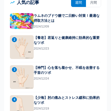
人気の記事
週間
月間
ラムネのブドウ糖で二日酔い対策！最適な
1
摂取方法とは
2024/12/09
【養老】若返りと健康維持に効果的な重要
2
なツボ
2024/12/23
【神門】心を落ち着かせ、不眠を改善する
3
手首のツボ
2024/12/24
【少海】肘の痛みとストレス緩和に効果的
4
なツボ
2024/12/19