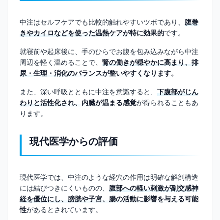
中注はセルフケアでも比較的触れやすいツボであり、
腹巻
きやカイロなどを使った温熱ケアが特に効果的
です。
就寝前や起床後に、手のひらでお腹を包み込みながら中注
周辺を軽く温めることで、
腎の働きが穏やかに高まり、排
尿・生理・消化のバランスが整いやすくなります。
また、深い呼吸とともに中注を意識すると、
下腹部がじん
わりと活性化され、内臓が温まる感覚
が得られることもあ
ります。
現代医学からの評価
現代医学では、中注のような経穴の作用は明確な解剖構造
には結びつきにくいものの、
腹部への軽い刺激が副交感神
経を優位にし、膀胱や子宮、腸の活動に影響を与える可能
性
があるとされています。