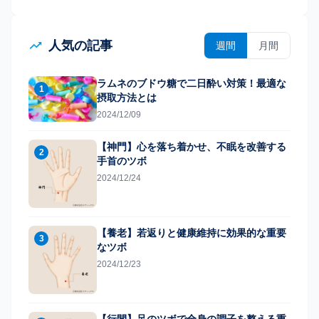
人気の記事
週間
月間
ラムネのブドウ糖で二日酔い対策！最適な
1
摂取方法とは
2024/12/09
【神門】心を落ち着かせ、不眠を改善する
2
手首のツボ
2024/12/24
【養老】若返りと健康維持に効果的な重要
3
なツボ
2024/12/23