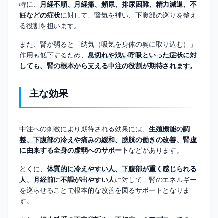
特に、
月経不順、月経痛、頻尿、排尿困難、精力減退、不
妊などの症状
に対して、腎気を補い、下腹部の巡りを整え
る役割を担います。
また、腎が弱ると「納気（吸気を身体の奥に取り込む）」
作用も低下するため、
息切れや浅い呼吸といった症状に対
しても、腎の根本から支える中注の役割が期待されます。
主な効果
中注への刺激により期待される効果には、
生殖機能の調
整、下腹部の冷えや痛みの緩和、膀胱の働きの改善、腎虚
に由来する全身の虚弱へのサポート
などがあります。
とくに、
体質的に冷えやすい人、下腹部が重く感じられる
人、月経前に不調が出やすい人
に対して、腎のエネルギー
を巡らせることで根本的な改善を図るサポートとなりま
す。