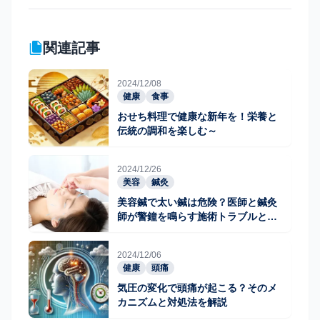
関連記事
2024/12/08
健康
食事
おせち料理で健康な新年を！栄養と
伝統の調和を楽しむ～
2024/12/26
美容
鍼灸
美容鍼で太い鍼は危険？医師と鍼灸
師が警鐘を鳴らす施術トラブルと医
学的考察
2024/12/06
健康
頭痛
気圧の変化で頭痛が起こる？そのメ
カニズムと対処法を解説