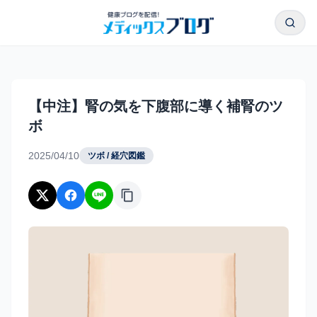
本文へスキップ
検索
【中注】腎の気を下腹部に導く補腎のツボ｜メディックスブ
【中注】腎の気を下腹部に導く補腎のツ
ボ
2025/04/10
ツボ / 経穴図鑑