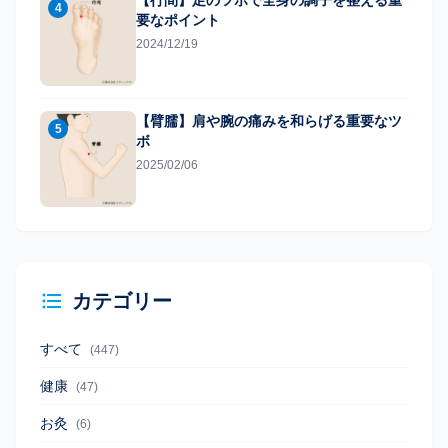
【行間】足のツボで全身の調子を整える重
4
要なポイント
2024/12/19
【臂臑】肩や腕の痛みを和らげる重要なツ
5
ボ
2025/02/06
カテゴリー
すべて
(447)
健康
(47)
お灸
(6)