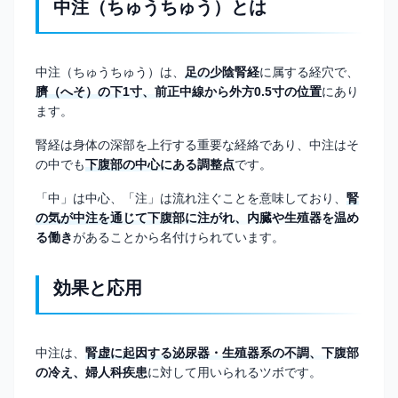
中注（ちゅうちゅう）とは
中注（ちゅうちゅう）は、
足の少陰腎経
に属する経穴で、
臍（へそ）の下1寸、前正中線から外方0.5寸の位置
にあり
ます。
腎経は身体の深部を上行する重要な経絡であり、中注はそ
の中でも
下腹部の中心にある調整点
です。
「中」は中心、「注」は流れ注ぐことを意味しており、
腎
の気が中注を通じて下腹部に注がれ、内臓や生殖器を温め
る働き
があることから名付けられています。
効果と応用
中注は、
腎虚に起因する泌尿器・生殖器系の不調、下腹部
の冷え、婦人科疾患
に対して用いられるツボです。