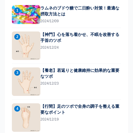
ラムネのブドウ糖で二日酔い対策！最適な
1
摂取方法とは
2024/12/09
【神門】心を落ち着かせ、不眠を改善する
2
手首のツボ
2024/12/24
【養老】若返りと健康維持に効果的な重要
3
なツボ
2024/12/23
【行間】足のツボで全身の調子を整える重
4
要なポイント
2024/12/19