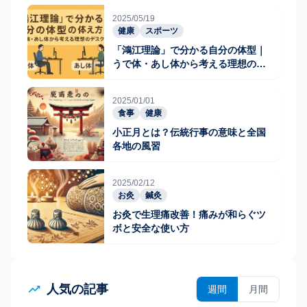
2025/05/19
健康
スポーツ
「鴻江理論」で分かる自分の体型｜
うで体・あし体から考える理想のデ
スク環境
2025/01/01
食事
健康
小正月とは？伝統行事の意味と全国
各地の風習
2025/02/12
お灸
鍼灸
お灸で生理痛改善！痛みが和らぐツ
ボと安全な使い方
人気の記事
週間
月間