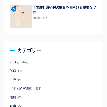
【臂臑】肩や腕の痛みを和らげる重要なツ
5
ボ
2025/02/06
カテゴリー
すべて
(447)
健康
(47)
お灸
(6)
ツボ / 経穴図鑑
(363)
頭痛
(2)
食事
(50)