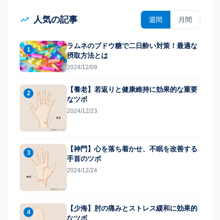
人気の記事
週間
月間
ラムネのブドウ糖で二日酔い対策！最適な
1
摂取方法とは
2024/12/09
【養老】若返りと健康維持に効果的な重要
2
なツボ
2024/12/23
【神門】心を落ち着かせ、不眠を改善する
3
手首のツボ
2024/12/24
【少海】肘の痛みとストレス緩和に効果的
4
なツボ