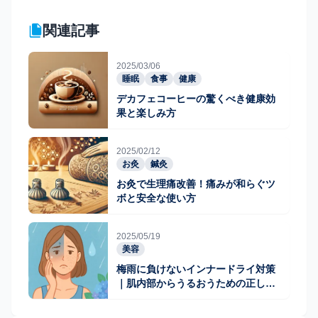
関連記事
2025/03/06
睡眠
食事
健康
デカフェコーヒーの驚くべき健康効
果と楽しみ方
2025/02/12
お灸
鍼灸
お灸で生理痛改善！痛みが和らぐツ
ボと安全な使い方
2025/05/19
美容
梅雨に負けないインナードライ対策
｜肌内部からうるおうための正しい
ケア