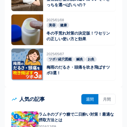
っちを選べばいいの？
2025/01/08
美容
健康
冬の手荒れ対策の決定版！ワセリン
の正しい使い方と効果
2025/05/07
ツボ / 経穴図鑑
鍼灸
お灸
梅雨のだるさ・頭痛を吹き飛ばすツ
ボ3選！
人気の記事
週間
月間
ラムネのブドウ糖で二日酔い対策！最適な
1
摂取方法とは
2024/12/09