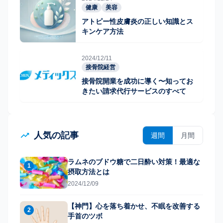
健康
美容
アトピー性皮膚炎の正しい知識とス
キンケア方法
2024/12/11
接骨院経営
接骨院開業を成功に導く〜知ってお
きたい請求代行サービスのすべて
人気の記事
週間
月間
ラムネのブドウ糖で二日酔い対策！最適な
1
摂取方法とは
2024/12/09
【神門】心を落ち着かせ、不眠を改善する
2
手首のツボ