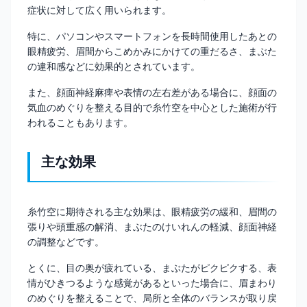
症状に対して広く用いられます。
特に、パソコンやスマートフォンを長時間使用したあとの
眼精疲労、眉間からこめかみにかけての重だるさ、まぶた
の違和感などに効果的とされています。
また、顔面神経麻痺や表情の左右差がある場合に、顔面の
気血のめぐりを整える目的で糸竹空を中心とした施術が行
われることもあります。
主な効果
糸竹空に期待される主な効果は、眼精疲労の緩和、眉間の
張りや頭重感の解消、まぶたのけいれんの軽減、顔面神経
の調整などです。
とくに、目の奥が疲れている、まぶたがピクピクする、表
情がひきつるような感覚があるといった場合に、眉まわり
のめぐりを整えることで、局所と全体のバランスが取り戻