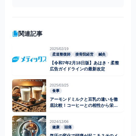
関連記事
2025/02/19
柔道整復師
接骨院経営
鍼灸
【令和7年2月18日版】あはき・柔整
広告ガイドラインの最新改定
2025/03/25
食事
アーモンドミルクと豆乳の違いを徹
底比較！コーヒーとの相性から栄養
価まで
2024/12/06
健康
頭痛
気圧の変化で頭痛が起こる？そのメ