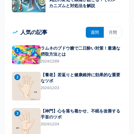
カニズムと対処法を解説
人気の記事
週間
月間
ラムネのブドウ糖で二日酔い対策！最適な
1
摂取方法とは
2024/12/09
【養老】若返りと健康維持に効果的な重要
2
なツボ
2024/12/23
【神門】心を落ち着かせ、不眠を改善する
3
手首のツボ
2024/12/24