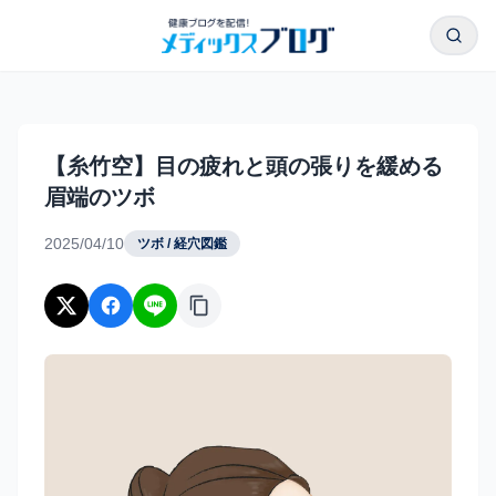
本文へスキップ
検索
【糸竹空】目の疲れと頭の張りを緩める眉端のツボ｜メディ
【糸竹空】目の疲れと頭の張りを緩める
眉端のツボ
2025/04/10
ツボ / 経穴図鑑