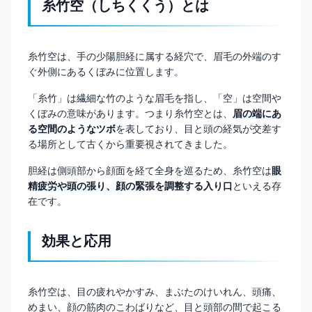
糸竹空（しちくくう）とは
糸竹空は、手の少陽胆経に属する経穴で、眉毛の外端のす
ぐ外側にあるくぼみに位置します。
「糸竹」は繊細な竹のような眉毛を指し、「空」は空間や
くぼみの意味があります。つまり糸竹空とは、
眉の端にあ
る空間のようなツボ
を表しており、目と頭の経気が交差す
る場所として古くから重要視されてきました。
胆経は側頭部から顔面を経て全身を巡るため、糸竹空は
眼
精疲労や頭の張り、顔の緊張を調整する入り口
といえる存
在です。
効果と応用
糸竹空は、目の疲れやかすみ、まぶたのけいれん、頭痛、
めまい、顔の筋肉のこわばりなど、目と頭部の間で起こる