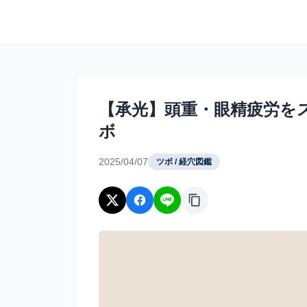
本文へスキップ
【承光】頭重・眼精疲労をスッと晴らすリフレ
【承光】頭重・眼精疲労を
ボ
2025/04/07
ツボ / 経穴図鑑