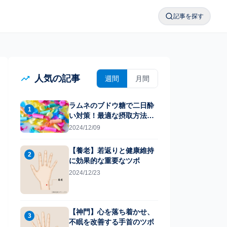
記事を探す
検索メニューを
人気の記事
週間
月間
ラムネのブドウ糖で二日酔
1
い対策！最適な摂取方法と
は
2024/12/09
【養老】若返りと健康維持
2
に効果的な重要なツボ
2024/12/23
【神門】心を落ち着かせ、
3
不眠を改善する手首のツボ