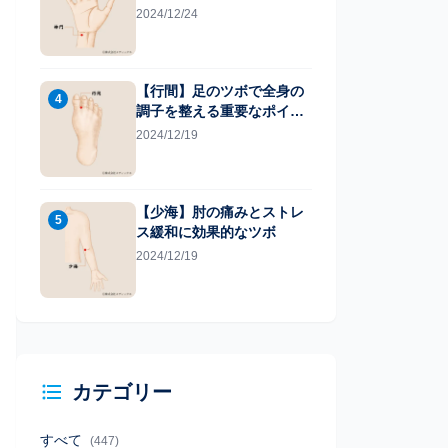
2024/12/24
【行間】足のツボで全身の
4
調子を整える重要なポイン
ト
2024/12/19
【少海】肘の痛みとストレ
5
ス緩和に効果的なツボ
2024/12/19
カテゴリー
すべて
(447)