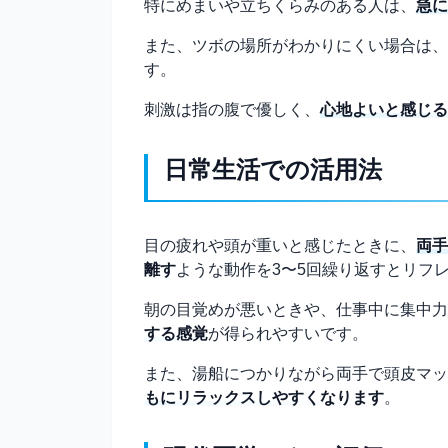
特にめまいや立ちくらみのある人は、
急に
また、ツボの場所がわかりにくい場合は、
す。
刺激は指の腹で優しく、
心地よいと感じる
日常生活での活用法
目の疲れや頭が重いと感じたときに、
両手
離す
ような動作を3〜5回繰り返すとリフ
朝の目覚めが悪いときや、仕事中に集中力
する感覚
が得られやすいです。
また、湯船につかりながら両手で頭皮マッ
もにリラックスしやすくなります
。