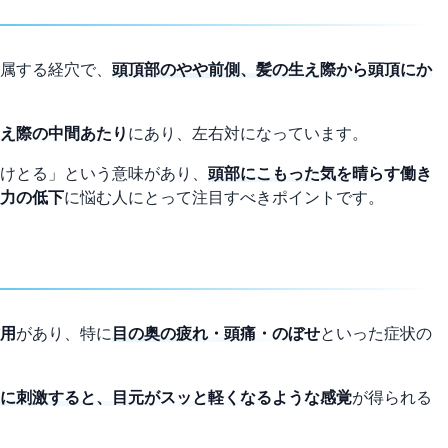
属する経穴で、
頭頂部のやや前側、髪の生え際から頭頂にか
え際の中間あたり
にあり、左右対になっています。
けとる」という意味があり、
頭部にこもった気を晴らす働き
力の低下
に悩む人にとって注目すべきポイントです。
用
があり、特に
目の奥の疲れ・頭痛・のぼせ
といった症状の
に刺激すると、目元がスッと軽くなるような感覚
が得られる