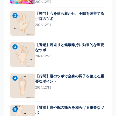
2024/12/09
【神門】心を落ち着かせ、不眠を改善する
2
手首のツボ
2024/12/24
【養老】若返りと健康維持に効果的な重要
3
なツボ
2024/12/23
【行間】足のツボで全身の調子を整える重
4
要なポイント
2024/12/19
【臂臑】肩や腕の痛みを和らげる重要なツ
5
ボ