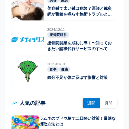
美容
鍼灸
美容鍼で太い鍼は危険？医師と鍼灸
師が警鐘を鳴らす施術トラブルと医
学的考察
2024/12/11
接骨院経営
接骨院開業を成功に導く〜知ってお
きたい請求代行サービスのすべて
2025/03/13
食事
健康
鉄分不足が体に及ぼす影響と対策
人気の記事
週間
月間
ラムネのブドウ糖で二日酔い対策！最適な
1
摂取方法とは