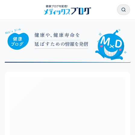
本文へスキップ
検索
メディックスブログ｜株式会社メディックス｜ページ24