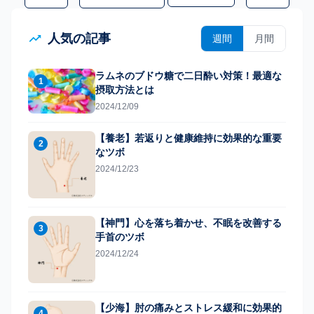
人気の記事
週間
月間
ラムネのブドウ糖で二日酔い対策！最適な
1
摂取方法とは
2024/12/09
【養老】若返りと健康維持に効果的な重要
2
なツボ
2024/12/23
【神門】心を落ち着かせ、不眠を改善する
3
手首のツボ
2024/12/24
【少海】肘の痛みとストレス緩和に効果的
4