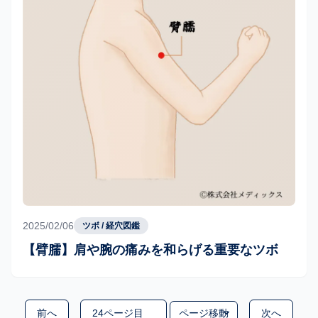
2025/02/06
ツボ / 経穴図鑑
【臂臑】肩や腕の痛みを和らげる重要なツボ
移動するページ
前へ
ページ移動
次へ