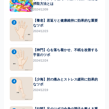
1
摂取方法とは
2024/12/09
【養老】若返りと健康維持に効果的な重要
2
なツボ
2024/12/23
【神門】心を落ち着かせ、不眠を改善する
3
手首のツボ
2024/12/24
【少海】肘の痛みとストレス緩和に効果的
4
なツボ
2024/12/19
【行間】足のツボで全身の調子を整える重