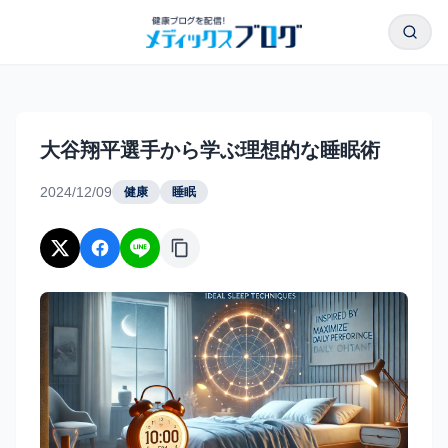
本文へスキップ
検索
大谷翔平選手から学ぶ理想的な睡眠術｜メディックスブログ
大谷翔平選手から学ぶ理想的な睡眠術
2024/12/09
健康
睡眠