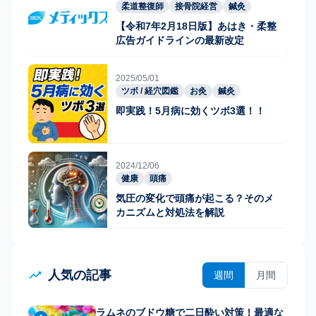
柔道整復師
接骨院経営
鍼灸
【令和7年2月18日版】あはき・柔整
広告ガイドラインの最新改定
2025/05/01
ツボ / 経穴図鑑
お灸
鍼灸
即実践！5月病に効くツボ3選！！
2024/12/06
健康
頭痛
気圧の変化で頭痛が起こる？そのメ
カニズムと対処法を解説
人気の記事
週間
月間
ラムネのブドウ糖で二日酔い対策！最適な