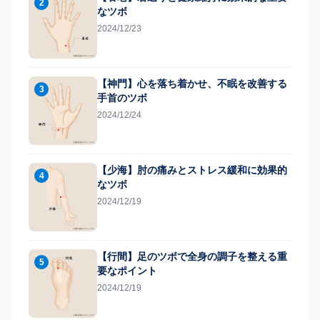
2
なツボ
2024/12/23
【神門】心を落ち着かせ、不眠を改善する
3
手首のツボ
2024/12/24
【少海】肘の痛みとストレス緩和に効果的
4
なツボ
2024/12/19
【行間】足のツボで全身の調子を整える重
5
要なポイント
2024/12/19