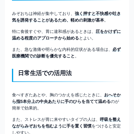
みぞおちは神経が集中しており、
強く押すと不快感や吐き
気を誘発することがあるため、軽めの刺激が基本
。
特に食後すぐや、胃に違和感があるときは、
圧をかけずに
温める程度のアプローチから始める
とよい。
また、急な激痛や明らかな内科的症状がある場合は、
必ず
医療機関での診断を優先すること
。
日常生活での活用法
食べすぎたあとや、胸のつかえを感じたときに、
おへそか
ら指5本分上の中央あたりに手のひらを当てて温める
のが
簡単で効果的。
また、ストレスが胃に来やすいタイプの人は、
呼吸を整え
ながらみぞおちを包むように手を置く習慣
をつけると安定
しやすい。