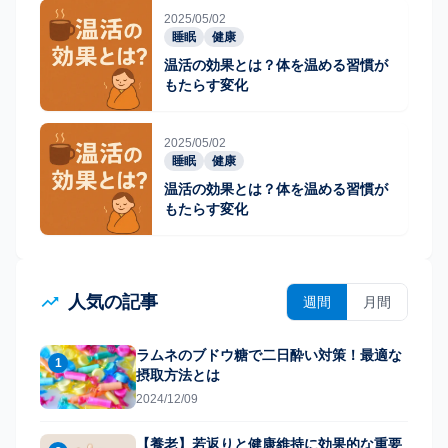
2025/05/02
睡眠
健康
温活の効果とは？体を温める習慣が
もたらす変化
2025/05/02
睡眠
健康
温活の効果とは？体を温める習慣が
もたらす変化
人気の記事
週間
月間
ラムネのブドウ糖で二日酔い対策！最適な
1
摂取方法とは
2024/12/09
【養老】若返りと健康維持に効果的な重要