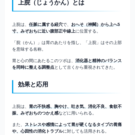
上脘（じょうかん）とは
上脘は、
任脈に属する経穴
で、
おへそ（神闕）から上へ5
寸、みぞおちに近い腹部正中線上
に位置する。
「脘（かん）」は胃のあたりを指し、「上脘」はその上部
を意味する名称。
胃と心の間にあたるこのツボは、
消化器と精神のバランス
を同時に整える調整点
として古くから重視されてきた。
効果と応用
上脘は、
胃の不快感、胸やけ、吐き気、消化不良、食欲不
振、みぞおちのつかえ感
などに用いられる。
また、
ストレスや感情によって胃が硬くなるタイプの胃痛
や、心因性の消化トラブル
に対しても活用される。