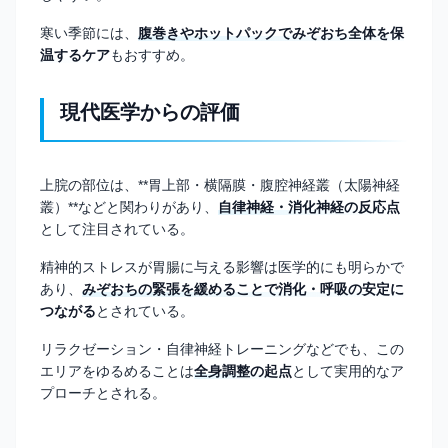
寒い季節には、
腹巻きやホットパックでみぞおち全体を保
温するケア
もおすすめ。
現代医学からの評価
上脘の部位は、**胃上部・横隔膜・腹腔神経叢（太陽神経
叢）**などと関わりがあり、
自律神経・消化神経の反応点
として注目されている。
精神的ストレスが胃腸に与える影響は医学的にも明らかで
あり、
みぞおちの緊張を緩めることで消化・呼吸の安定に
つながる
とされている。
リラクゼーション・自律神経トレーニングなどでも、この
エリアをゆるめることは
全身調整の起点
として実用的なア
プローチとされる。