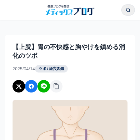
本文へスキップ
検索
【上脘】胃の不快感と胸やけを鎮める消化のツボ｜メディッ
【上脘】胃の不快感と胸やけを鎮める消
化のツボ
2025/04/14
ツボ / 経穴図鑑